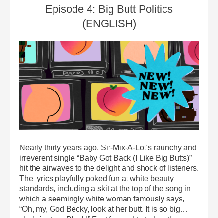
Episode 4: Big Butt Politics
(ENGLISH)
Nearly thirty years ago, Sir-Mix-A-Lot’s raunchy and
irreverent single “Baby Got Back (I Like Big Butts)”
hit the airwaves to the delight and shock of listeners.
The lyrics playfully poked fun at white beauty
standards, including a skit at the top of the song in
which a seemingly white woman famously says,
“Oh, my, God Becky, look at her butt. It is so big…