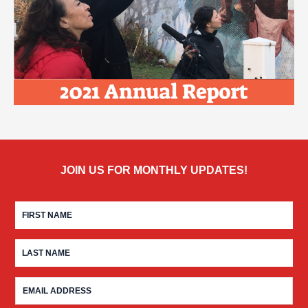
JOIN US FOR MONTHLY UPDATES!