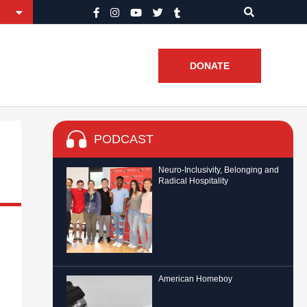
DONATE
PODCAST
Neuro-Inclusivity, Belonging and
Radical Hospitality
American Homeboy