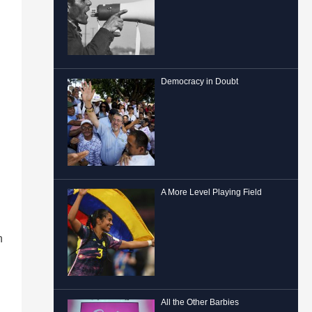
Democracy in Doubt
A More Level Playing Field
n
All the Other Barbies