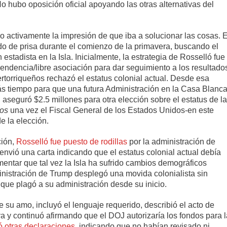
No hubo oposición oficial apoyando las otras alternativas del
.
io activamente la impresión de que iba a solucionar las cosas. E
ado de prisa durante el comienzo de la primavera, buscando el
 estadista en la Isla. Inicialmente, la estrategia de Rosselló fue
endencia/libre asociación para dar seguimiento a los resultado
rtorriqueños rechazó el estatus colonial actual. Desde esa
s tiempo para que una futura Administración en la Casa Blanc
 aseguró $2.5 millones para otra elección sobre el estatus de la
dos
una vez el Fiscal General de los Estados Unidos-en este
e la elección.
ción,
Rosselló fue puesto de rodillas
por la administración de
nvió una carta indicando que el estatus colonial actual debía
mentar que tal vez la Isla ha sufrido cambios demográficos
ministración de Trump desplegó una movida colonialista sin
 que plagó a su administración desde su inicio.
 su amo, incluyó el lenguaje requerido, describió el acto de
 y continuó afirmando que el DOJ autorizaría los fondos para l
ó otras declaraciones
, indicando que no habían revisado ni