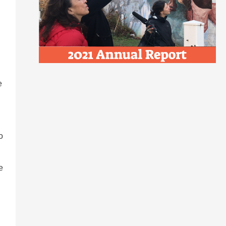
e
o
e