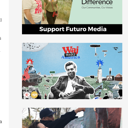
l
s
a
a