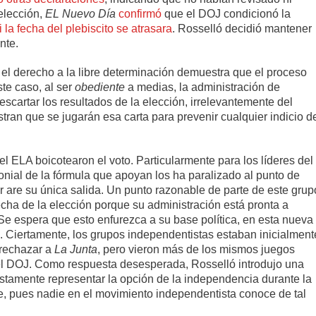
 elección,
EL Nuevo Día
confirmó
que el DOJ condicionó la
la fecha del plebiscito se atrasara
. Rosselló decidió mantener
nte.
 el derecho a la libre determinación demuestra que el proceso
te caso, al ser
obediente
a medias, la administración de
scartar los resultados de la elección, irrelevantemente del
ran que se jugarán esa carta para prevenir cualquier indicio d
 ELA boicotearon el voto. Particularmente para los líderes del
nial de la fórmula que apoyan los ha paralizado al punto de
ar are su única salida. Un punto razonable de parte de este grup
cha de la elección porque su administración está pronta a
 Se espera que esto enfurezca a su base política, en esta nueva
. Ciertamente, los grupos independentistas estaban inicialment
 rechazar a
La Junta
, pero vieron más de los mismos juegos
del DOJ. Como respuesta desesperada, Rosselló introdujo una
tamente representar la opción de la independencia durante la
, pues nadie en el movimiento independentista conoce de tal