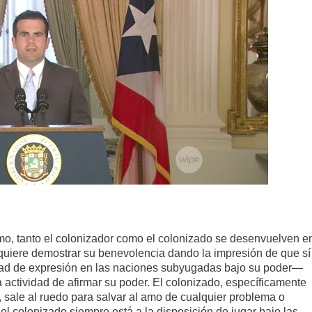
smo, tanto el colonizador como el colonizado se desenvuelven e
or quiere demostrar su benevolencia dando la impresión de que sí
rtad de expresión en las naciones subyugadas bajo su poder—
sa actividad de afirmar su poder. El colonizado, específicamente
, sale al ruedo para salvar al amo de cualquier problema o
el colonizado siempre está a la disposición de jugar bajo las