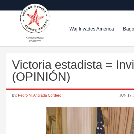
Waj Invades America
Bago
A FUTURO MEDIA
PROPERTY
Victoria estadista = Inv
(OPINIÓN)
By:
Pedro M. Anglada Cordero
JUN 17,