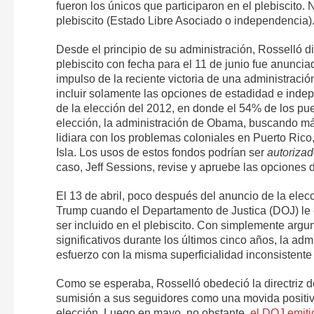
fueron los únicos que participaron en el plebiscito. 
plebiscito (Estado Libre Asociado o independencia)
Desde el principio de su administración, Rosselló d
plebiscito con fecha para el 11 de junio fue anunci
impulso de la reciente victoria de una administración
incluir solamente las opciones de estadidad e indep
de la elección del 2012, en donde el 54% de los pue
elección, la administración de Obama, buscando má
lidiara con los problemas coloniales en Puerto Rico,
Isla. Los usos de estos fondos podrían ser
autoriza
caso, Jeff Sessions, revise y apruebe las opciones d
El 13 de abril, poco después del anuncio de la elec
Trump cuando el Departamento de Justica (DOJ) le e
ser incluido en el plebiscito. Con simplemente argu
significativos durante los últimos cinco años, la ad
esfuerzo con la misma superficialidad inconsistente
Como se esperaba, Rosselló obedeció la directriz de
sumisión a sus seguidores como una movida positiva
elección. Luego en mayo, no obstante,
el DOJ emiti