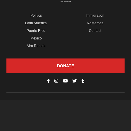
PROPERTY
Politics
Immigration
Latin America
NoMames
Puerto Rico
Contact
Mexico
Afro Rebels
DONATE
© Copyright 2026 Futuro Media Group.
PROPERTIES