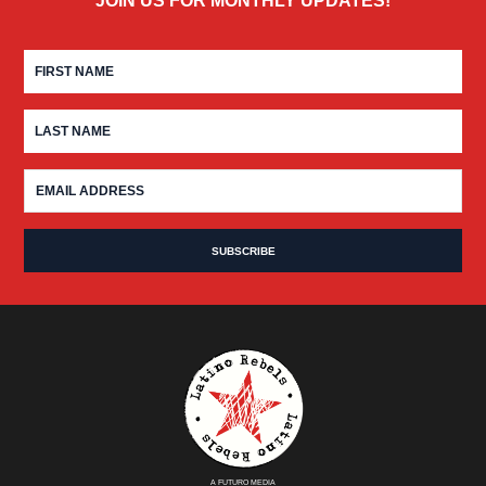
JOIN US FOR MONTHLY UPDATES!
A FUTURO MEDIA