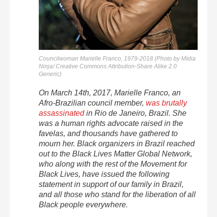
Councilwoman Marielle Franco, 1979-2018 (Photo by Mídia
Ninja/ Creative Commons Attribution-Share Alike 2.0
Generic)
On March 14th, 2017, Marielle Franco, an
Afro-Brazilian council member,
was brutally
assassinated
in Rio de Janeiro, Brazil. She
was a human rights advocate raised in the
favelas, and thousands have gathered to
mourn her. Black organizers in Brazil reached
out to the Black Lives Matter Global Network,
who along with the rest of the Movement for
Black Lives, have issued the following
statement in support of our family in Brazil,
and all those who stand for the liberation of all
Black people everywhere.