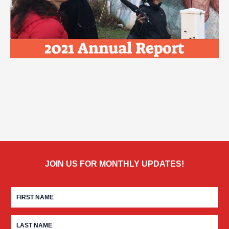
JOIN US FOR MONTHLY UPDATES!