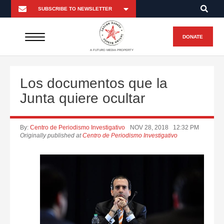
DONATE
A FUTURO MEDIA PROPERTY
Los documentos que la
Junta quiere ocultar
By:
Centro de Periodismo Investigativo
NOV 28, 2018
12:32 PM
Originally published at
Centro de Periodismo Investigativo