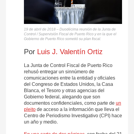
19 de abril de 2018 – Duodécima reunión de la Junta de
Control / Supervisión Fiscal de Puerto Rico y en la que el
Gobierno de Puerto Rico sometió su plan fiscal.
Por
Luis J. Valentín Ortiz
La Junta de Control Fiscal de Puerto Rico
rehusó entregar un sinnúmero de
comunicaciones entre la entidad y oficiales
del Congreso de Estados Unidos, la Casa
Blanca, el Tesoro y otras agencias del
Gobierno federal, alegando que son
documentos confidenciales, como parte de
un
pleito
de acceso a la información que lleva el
Centro de Periodismo Investigativo (CPI) hace
un año y medio.