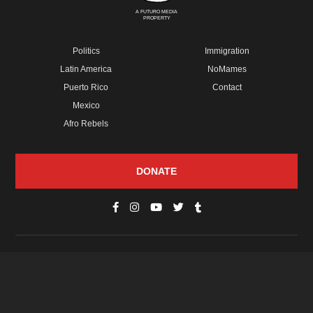
A FUTURO MEDIA
PROPERTY
Politics
Immigration
Latin America
NoMames
Puerto Rico
Contact
Mexico
Afro Rebels
DONATE
© Copyright 2026 Futuro Media Group.