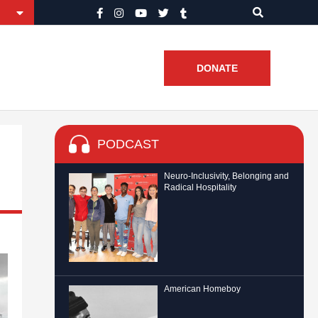
DONATE
PODCAST
Neuro-Inclusivity, Belonging and
Radical Hospitality
American Homeboy