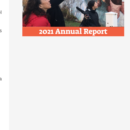
l
s
a