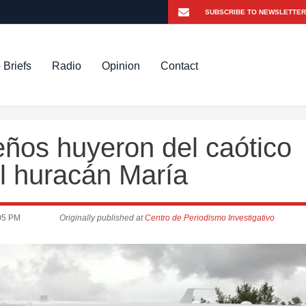
 Briefs
Radio
Opinion
Contact
eños huyeron del caótico
el huracán María
05 PM
Originally published at
Centro de Periodismo Investigativo