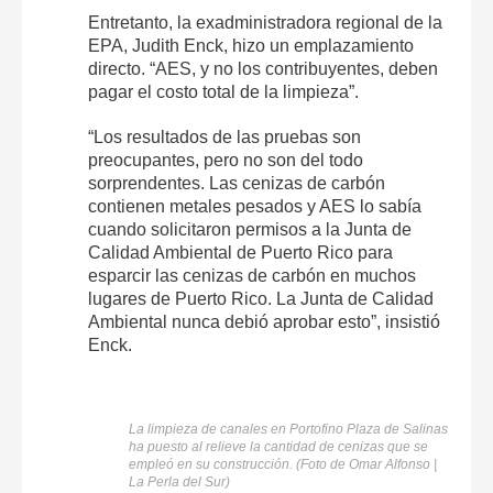
Entretanto, la exadministradora regional de la
EPA, Judith Enck, hizo un emplazamiento
directo. “AES, y no los contribuyentes, deben
pagar el costo total de la limpieza”.
“Los resultados de las pruebas son
preocupantes, pero no son del todo
sorprendentes. Las cenizas de carbón
contienen metales pesados y AES lo sabía
cuando solicitaron permisos a la Junta de
Calidad Ambiental de Puerto Rico para
esparcir las cenizas de carbón en muchos
lugares de Puerto Rico. La Junta de Calidad
Ambiental nunca debió aprobar esto”, insistió
Enck.
La limpieza de canales en Portofino Plaza de Salinas
ha puesto al relieve la cantidad de cenizas que se
empleó en su construcción. (Foto de Omar Alfonso |
La Perla del Sur)