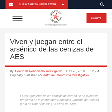
DONATE
A FUTURO MEDIA PROPERTY
Viven y juegan entre el
arsénico de las cenizas de
AES
By:
Centro de Periodismo Investigativo
AUG 20, 2019
6:12 PM
Originally published at
Centro de Periodismo Investigativo
El resurgimiento de las cenizas de carbón se ha vuelto un
problema en la comunidad Ranchos Guayama de Salinas.
(Foto de Omar Alfonso | La Perla del Sur)