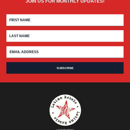
JOIN US FOR MONTHLY UPDATES!
A FUTURO MEDIA