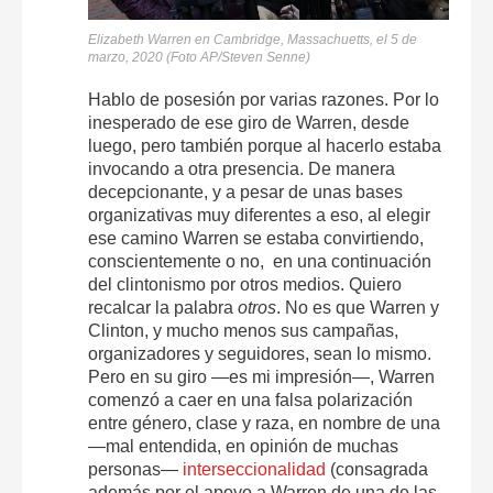
Elizabeth Warren en Cambridge, Massachuetts, el 5 de
marzo, 2020 (Foto AP/Steven Senne)
Hablo de posesión por varias razones. Por lo
inesperado de ese giro de Warren, desde
luego, pero también porque al hacerlo estaba
invocando a otra presencia. De manera
decepcionante, y a pesar de unas bases
organizativas muy diferentes a eso, al elegir
ese camino Warren se estaba convirtiendo,
conscientemente o no, en una continuación
del clintonismo por otros medios. Quiero
recalcar la palabra
otros
. No es que Warren y
Clinton, y mucho menos sus campañas,
organizadores y seguidores, sean lo mismo.
Pero en su giro —es mi impresión—, Warren
comenzó a caer en una falsa polarización
entre género, clase y raza, en nombre de una
—mal entendida, en opinión de muchas
personas—
interseccionalidad
(consagrada
además por el apoyo a Warren de una de las