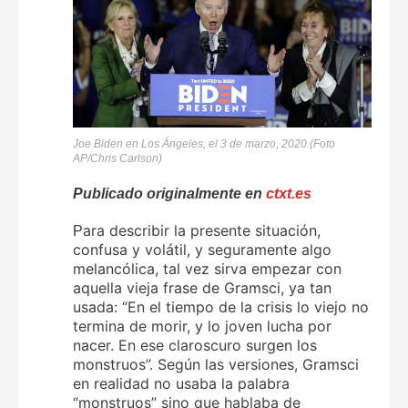
Joe Biden en Los Ángeles, el 3 de marzo, 2020 (Foto
AP/Chris Carlson)
Publicado originalmente en
ctxt.es
ara describir la presente situación,
P
confusa y volátil, y seguramente algo
melancólica, tal vez sirva empezar con
aquella vieja frase de Gramsci, ya tan
usada: “En el tiempo de la crisis lo viejo no
termina de morir, y lo joven lucha por
nacer. En ese claroscuro surgen los
monstruos”. Según las versiones, Gramsci
en realidad no usaba la palabra
“monstruos” sino que hablaba de