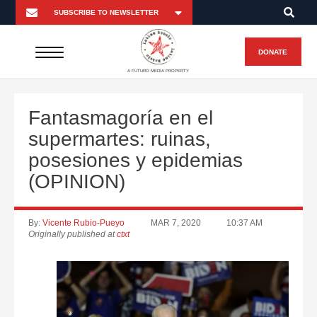
DONATE
A FUTURO MEDIA PROPERTY
Fantasmagoría en el
supermartes: ruinas,
posesiones y epidemias
(OPINION)
By:
Vicente Rubio-Pueyo
MAR 7, 2020
10:37 AM
Originally published at
ctxt