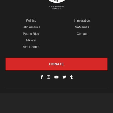
A FUTURO MEDIA
PROPERTY
Politics
Immigration
Latin America
NoMames
Puerto Rico
Contact
Mexico
Afro Rebels
DONATE
© Copyright 2026 Futuro Media Group.