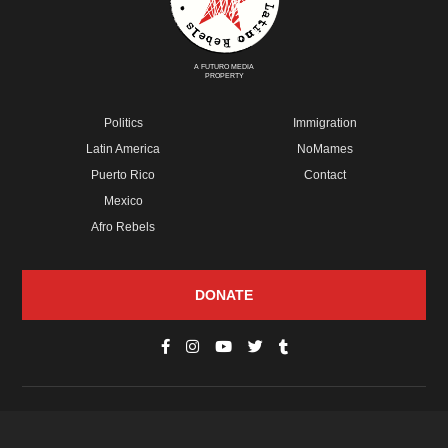
A FUTURO MEDIA
PROPERTY
Politics
Immigration
Latin America
NoMames
Puerto Rico
Contact
Mexico
Afro Rebels
DONATE
© Copyright 2026 Futuro Media Group.