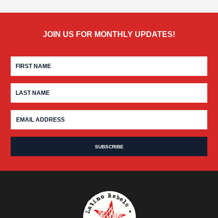
JOIN US FOR MONTHLY UPDATES!