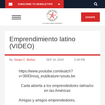
DONATE
A FUTURO MEDIA PROPERTY
Emprendimiento latino
(VIDEO)
By:
Sergio C. Muñoz
SEP 16, 2020
5:39 PM
https://www.youtube.com/watch?
v=3693nruq_es&feature=youtu.be
Carta abierta a los emprendedores latina/os
en las Américas
Amigas y amigos emprendedores,