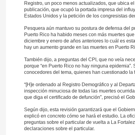
Registro, un poco menos actualizados, que ubica el
publicación, que ocupó la portada impresa del influ
Estados Unidos y la petición de los congresistas de
Pesquera aún mantuvo su postura de defensa del pr
Puerto Rico ha habido meses con más muertes que s
diciembre y enero de años anteriores lo cuál es est
hay un aumento grande en las muertes en Puerto Rico
También dijo, a preguntas del CPI, que no veía nec
porque “en Puerto Rico no hay ninguna epidemia”. S
conocedores del tema, quienes han cuestionado la fa
“[H]e ordenado al Registro Demográfico y al Depart
inspección minuciosa de todas las muertes ocurrid
que diga el certificado de defunción”, precisó el G
Según dijo, esta revisión garantizará que el Gobier
explicó en concreto cómo se hará el estudio. La ofic
preguntas sobre el particular de vuelta a La Fortal
declaraciones sobre el particular.