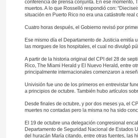
conferencia de prensa conjunta. En ese momento, Tr
muertos. A lo que Rosselló respondió con: “Diecisei
situación en Puerto Rico no era una catástrofe real 
Cuatro horas después, el Gobierno revisó por primer
Ese mismo día el Departamento de Justicia emitía un
las morgues de los hospitales, el cual no divulgó p
A partir de la historia original del CPI del 28 de s
Rico, The Miami Herald y El Nuevo Herald, entre o
principalmente internacionales comenzaron a reseñar
Univisión fue uno de los primeros en entrevistar f
a principios de octubre. También hubo artículos sob
Desde finales de octubre, y por dos meses ya, el CPI
muertes no contadas pero la misma no ha sido conc
El 19 de octubre una delegación congresional encabe
Departamento de Seguridad Nacional de Estados Uni
del huracán María citando, entre otras fuentes, las 