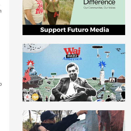
o
n
o