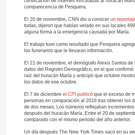
certificación de muertes vinculadas al huracán Marí
comparecencia de Pesquera.
El 20 de noviembre, CNN dio a conocer
un reportaj
todas, dijeron que habían velado en sus locales 4
alguna forma a la emergencia causada por María.
El trabajo tuvo como resultado que Pesquera agregó 
los funerarios que le llevaran información.
El 21 de noviembre, el demógrafo Alexis Santos de
datos del Registro Demográfico, en el que confirm
raíz del huracán María y anticipó que octubre mostr
los datos de ese octubre.
El 7 de diciembre
el CPI publicó
que el exceso de m
personas en comparación al 2016 tras obtener los d
de dos meses. Los números reflejaban incrementos s
después del huracán María. Entre el 20 de septiemb
comparado con el mismo periodo del año anterior.
Un día después The New York Times sacó en su ver