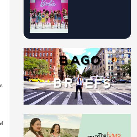
ta
el