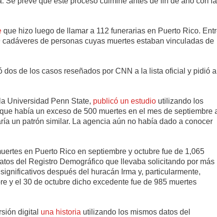
a. Se prevé que este proceso culmine antes de fin de año con la
e
que hizo luego de llamar a 112 funerarias en Puerto Rico. Ent
99 cadáveres de personas cuyas muertes estaban vinculadas de
dos de los casos reseñados por CNN a la lista oficial y pidió a
 la Universidad Penn State,
publicó un estudio
utilizando los
ó que había un exceso de 500 muertes en el mes de septiembre 
aría un patrón similar. La agencia aún no había dado a conocer
uertes en Puerto Rico en septiembre y octubre fue de 1,065
atos del Registro Demográfico que llevaba solicitando por más
ignificativos después del huracán Irma y, particularmente,
re y el 30 de octubre dicho excedente fue de 985 muertes
sión digital
una historia
utilizando los mismos datos del