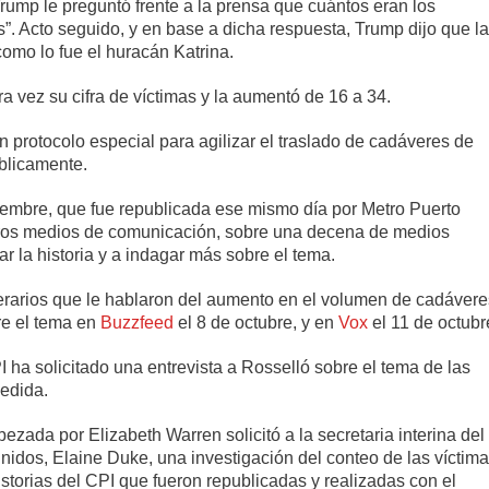
ump le preguntó frente a la prensa que cuántos eran los
s”. Acto seguido, y en base a dicha respuesta, Trump dijo que la
como lo fue el huracán Katrina.
a vez su cifra de víctimas y la aumentó de 16 a 34.
 protocolo especial para agilizar el traslado de cadáveres de
úblicamente.
eptiembre, que fue republicada ese mismo día por Metro Puerto
tros medios de comunicación, sobre una decena de medios
 la historia y a indagar más sobre el tema.
unerarios que le hablaron del aumento en el volumen de cadávere
re el tema en
Buzzfeed
el 8 de octubre, y en
Vox
el 11 de octubr
 ha solicitado una entrevista a Rosselló sobre el tema de las
edida.
zada por Elizabeth Warren solicitó a la secretaria interina del
dos, Elaine Duke, una investigación del conteo de las víctim
historias del CPI que fueron republicadas y realizadas con el