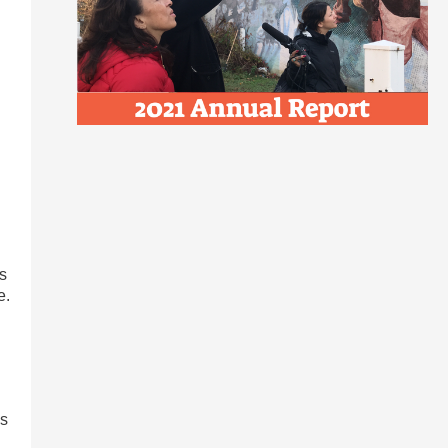
s
e.
as