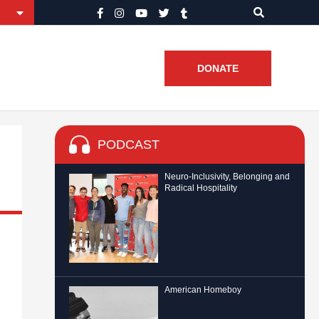
DONATE
PODCAST
Neuro-Inclusivity, Belonging and
Radical Hospitality
American Homeboy