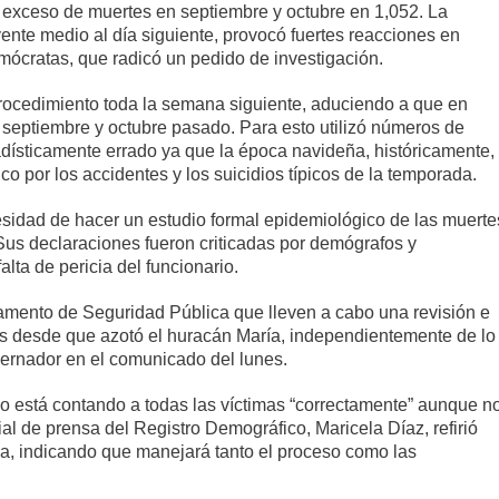
 exceso de muertes en septiembre y octubre en 1,052. La
yente medio al día siguiente, provocó fuertes reacciones en
mócratas, que radicó un pedido de investigación.
ocedimiento toda la semana siguiente, aduciendo a que en
eptiembre y octubre pasado. Para esto utilizó números de
adísticamente errado ya que la época navideña, históricamente,
 por los accidentes y los suicidios típicos de la temporada.
esidad de hacer un estudio formal epidemiológico de las muerte
us declaraciones fueron criticadas por demógrafos y
lta de pericia del funcionario.
amento de Seguridad Pública que lleven a cabo una revisión e
as desde que azotó el huracán María, independientemente de lo
obernador en el comunicado del lunes.
no está contando a todas las víctimas “correctamente” aunque n
ial de prensa del Registro Demográfico, Maricela Díaz, refirió
eza, indicando que manejará tanto el proceso como las