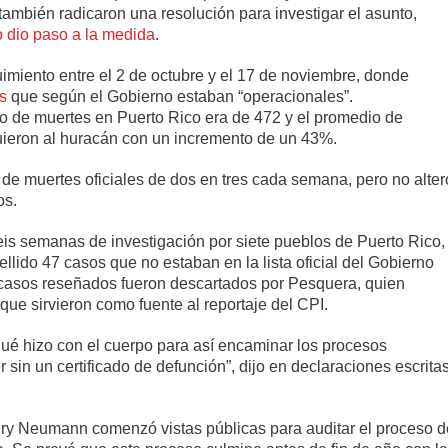
ambién radicaron una resolución para investigar el asunto,
 dio paso a la medida
.
guimiento entre el 2 de octubre y el 17 de noviembre, donde
s
que según el Gobierno estaban “operacionales”.
so de muertes en Puerto Rico era de 472 y el promedio de
guieron al huracán con un incremento de un 43%.
de muertes oficiales de dos en tres cada semana, pero no alter
os.
eis semanas de investigación por siete pueblos de Puerto Rico,
lido 47 casos que no estaban en la lista oficial del Gobierno
casos reseñados fueron descartados por Pesquera, quien
e sirvieron como fuente al reportaje del CPI.
 qué hizo con el cuerpo para así encaminar los procesos
sin un certificado de defunción”, dijo en declaraciones escrita
nry Neumann comenzó vistas públicas para auditar el proceso d